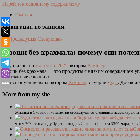
Перейти к основному содержимому
Главная
Навигация по записям
←
Предыдущая
Следующая
→
Овощи без крахмала: почему они полез
Опубликовано
8 августа, 2025
автором
Рамблер
Овощи без крахмала — это продукты с низким содержанием уг
это главные союзники.
Запись опубликована автором
Рамблер
в рубрике
Еда
. Добавьт
More from my site
Жилина в Словакии локомотив столкнулся со стоявшим пассажирским 
Куда стоит 
что у РФ в этом году будет рекордный экспорт, почти $300 млрд, и ру
Со