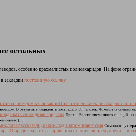
нее остальных
леводов, особенно крахмалистых полисахаридов. На фоне огран
е в закладки
постоянную ссылку
.
Полсотни человек пострадали при с
поездом. В результате инцидента пострадали 50 человек. Локомотив спешил о
вкладывать свободные средства
Против России ввели много санкций, но 
бль сейчас […]
мнологи рассказали, какие люди запоминают сны
Сомнологи утверж
О вреде сладких газированных напитков предупредила врач