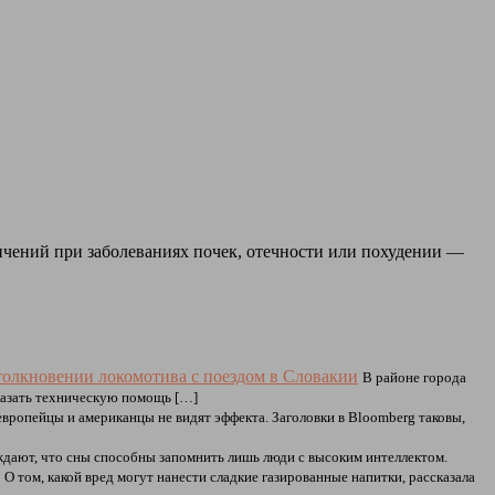
ичений при заболеваниях почек, отечности или похудении —
толкновении локомотива с поездом в Словакии
В районе города
казать техническую помощь […]
европейцы и американцы не видят эффекта. Заголовки в Bloomberg таковы,
дают, что сны способны запомнить лишь люди с высоким интеллектом.
О том, какой вред могут нанести сладкие газированные напитки, рассказала