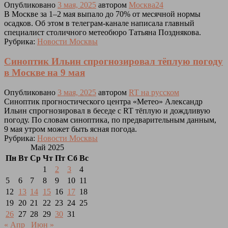
Опубликовано
3 мая, 2025
автором
Москва24
В Москве за 1–2 мая выпало до 70% от месячной нормы
осадков. Об этом в телеграм-канале написала главный
специалист столичного метеобюро Татьяна Позднякова.
Рубрика:
Новости Москвы
Синоптик Ильин спрогнозировал тёплую погоду
в Москве на 9 мая
Опубликовано
3 мая, 2025
автором
RT на русском
Синоптик прогностического центра «Метео» Александр
Ильин спрогнозировал в беседе с RT тёплую и дождливую
погоду. По словам синоптика, по предварительным данным,
9 мая утром может быть ясная погода.
Рубрика:
Новости Москвы
Май 2025
Пн
Вт
Ср
Чт
Пт
Сб
Вс
1
2
3
4
5
6
7
8
9
10
11
12
13
14
15
16
17
18
19
20
21
22
23
24
25
26
27
28
29
30
31
« Апр
Июн »